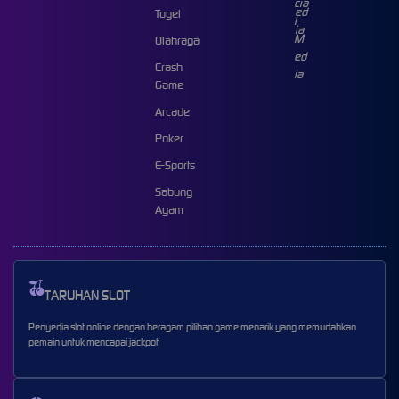
Togel
Olahraga
Crash
Game
Arcade
Poker
E-Sports
Sabung
Ayam
TARUHAN SLOT
Penyedia slot online dengan beragam pilihan game menarik yang memudahkan
pemain untuk mencapai jackpot