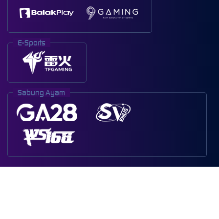
E-Sports
Sabung Ayam