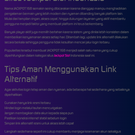
Nama JACKPOT168 semakin sering dibicarakan karena dianggap mampu menghadirkan
pengalaman bermain yang lebih modern dan nyaman dibanding banyak platform lain.
Mulai dari tampilan ringan, akses cepat, hingga dukungan layanan yang aktif membantu
pengguna menjadi faktor yang membuat platform ini terus berkembang.
Banyak player aktif juga memilih bertahan karena sistem yang dinilai lebih konsisten dalam
memberikan kenyamanan akses setiap hari. Ditambah lagi, update link alternatif dilakukan
secara berkala sehingga pengguna tidak kesulitan mencari jalur login terbaru.
Popularitas tersebut membuat JACKPOT168 menjadi salah satu nama yang cukup
diperhitungkan dalam kategori situs
Jackpot Slot
Indonesia saat ini.
Tips Aman Menggunakan Link
Alternatif
Agar aktivitas login tetap aman dan nyaman, ada beberapa hal sederhana yang sebaiknya
diperhatikan:
Gunakan hanya link resmi terbaru
Hindari login melalui tautan mencurigakan
Jangan membagikan data akun kepada siapa pun
Pastikan koneksi internet stabil sebelum login
Simpan link alternatif resmi untuk akses lebih cepat
Langkah sederhana seperti ini cukup membantu menjaga keamanan akun sekaligus