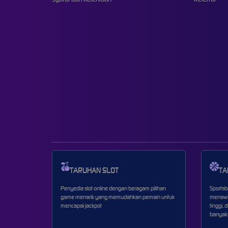
TARUHAN SLOT
TA
Penyedia slot online dengan beragam pilihan
Sportsb
game menarik yang memudahkan pemain untuk
menawar
mencapai jackpot
tinggi,
banyak 