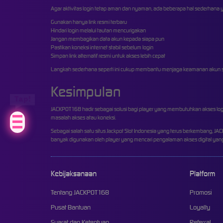
Agar aktivitas login tetap aman dan nyaman, ada beberapa hal sederhana 
Gunakan hanya link resmi terbaru
Hindari login melalui tautan mencurigakan
Jangan membagikan data akun kepada siapa pun
Pastikan koneksi internet stabil sebelum login
Simpan link alternatif resmi untuk akses lebih cepat
Langkah sederhana seperti ini cukup membantu menjaga keamanan akun seka
Kesimpulan
Tap!
JACKPOT168 hadir sebagai solusi bagi player yang membutuhkan akses logi
masalah akses atau koneksi.
Sebagai salah satu situs Jackpot Slot Indonesia yang terus berkembang, JAC
banyak digunakan oleh player yang mencari pengalaman akses digital yang 
Kebijaksanaan
Platform
Tentang JACKPOT168
Promosi
Pusat Bantuan
Loyalty
Syarat dan Ketentuan
Referral