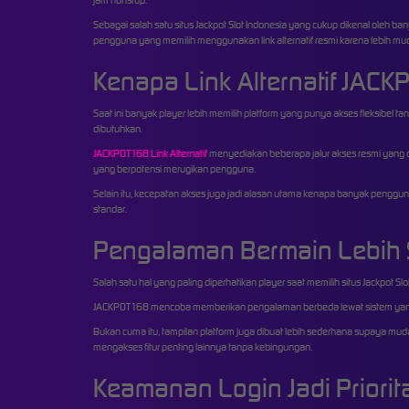
jam nonstop.
Sebagai salah satu situs Jackpot Slot Indonesia yang cukup dikenal oleh 
pengguna yang memilih menggunakan link alternatif resmi karena lebih mud
Kenapa Link Alternatif JAC
Saat ini banyak player lebih memilih platform yang punya akses fleksibel tan
dibutuhkan.
JACKPOT168 Link Alternatif
menyediakan beberapa jalur akses resmi yang di
yang berpotensi merugikan pengguna.
Selain itu, kecepatan akses juga jadi alasan utama kenapa banyak pengguna
standar.
Pengalaman Bermain Lebih 
Salah satu hal yang paling diperhatikan player saat memilih situs Jackpot S
JACKPOT168 mencoba memberikan pengalaman berbeda lewat sistem yang sudah 
Bukan cuma itu, tampilan platform juga dibuat lebih sederhana supaya mu
mengakses fitur penting lainnya tanpa kebingungan.
Keamanan Login Jadi Priori