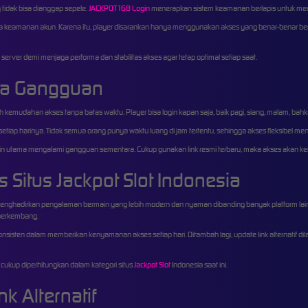
tidak bisa dianggap sepele.
JACKPOT168 Login
menerapkan sistem keamanan berlapis untuk memban
a keamanan akun. Karena itu, player disarankan hanya menggunakan akses yang benar-benar berasa
 server demi menjaga performa dan stabilitas akses agar tetap optimal setiap saat.
pa Gangguan
mudahan akses tanpa batas waktu. Player bisa login kapan saja, baik pagi, siang, malam, bahka
etiap harinya. Tidak semua orang punya waktu luang di jam tertentu, sehingga akses fleksibel men
main utama mengalami gangguan sementara. Cukup gunakan link resmi terbaru, maka akses akan kem
Situs Jackpot Slot Indonesia
hadirkan pengalaman bermain yang lebih modern dan nyaman dibanding banyak platform lain. M
 berkembang.
konsisten dalam memberikan kenyamanan akses setiap hari. Ditambah lagi, update link alternatif di
ukup diperhitungkan dalam kategori situs
Jackpot Slot
Indonesia saat ini.
 Alternatif