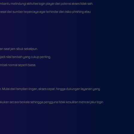
tu melindungi aktivitas login player dari potensi akses tidak sah.
l dari sumber terpercaya agar terhindar dari risiko phishing atau
n saat jam sibuk sekalipun.
jadi nilai tambah yang cukup penting.
bali normal seperti biasa.
ulai dari tampilan ringan, akses cepat, hingga dukungan layanan yang
lakukan secara berkala sehingga pengguna tidak kesulitan mencari jalur login